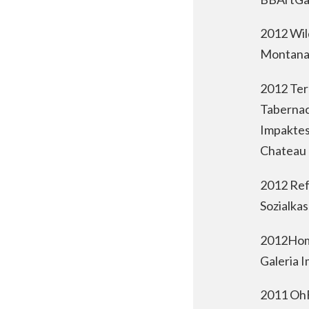
2012 Wil
MontanaG
2012 Ter
Tabernac
Impaktesv
Chateau 
2012 Ref
Sozialka
2012Hom
Galeria I
2011 Oh