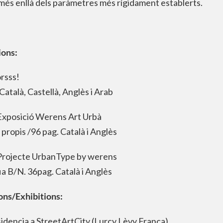
més enllà dels paràmetres més rígidament establerts.
ions:
orsss!
Català, Castellà, Anglès i Arab
Exposició Werens Art Urbà
 propis /96 pag. Català i Anglès
Projecte UrbanType by werens
a B/N. 36pag. Català i Anglès
ons/Exhibitions:
idencia a StreetArtCity (Lurcy Lèvy França)