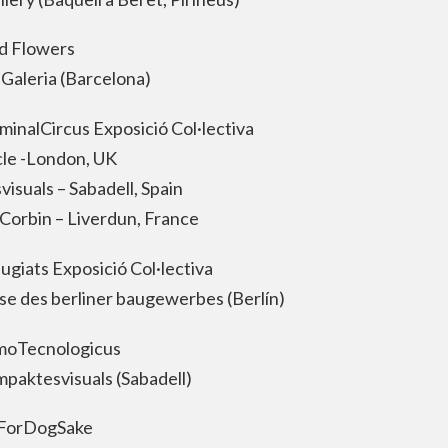
d Flowers
aleria (Barcelona)
minalCircus Exposició Col·lectiva
le -London, UK
isuals – Sabadell, Spain
Corbin – Liverdun, France
ugiats Exposició Col·lectiva
sse des berliner baugewerbes (Berlín)
oTecnologicus
mpaktesvisuals (Sabadell)
ForDogSake