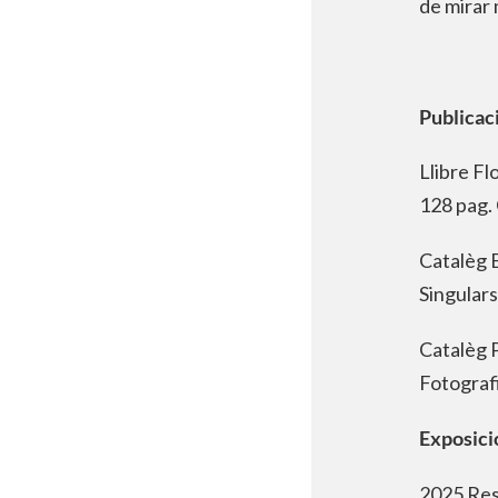
de mirar 
Publicac
Llibre Fl
128 pag. 
Catalèg 
Singulars
Catalèg 
Fotografi
Exposici
2025 Res