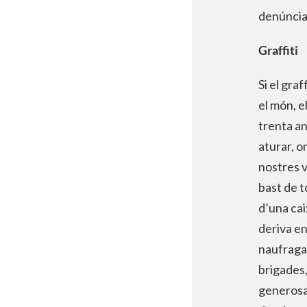
denúncia 
Graffiti
Si el gra
el món, e
trenta an
aturar, 
nostres v
bast de t
d’una cai
deriva en
naufragar
brigades,
generosam