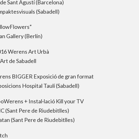
de Sant Agustí (Barcelona)
mpaktesvisuals (Sabadell)
llowFlowers”
n Gallery (Berlín)
016 Werens Art Urbà
Art de Sabadell
ens BIGGER Exposició de gran format
posicions Hospital Taulí (Sabadell)
oWerens + Instal·lació Kill your TV
C (Sant Pere de Riudebitlles)
atan (Sant Pere de Riudebitlles)
tch