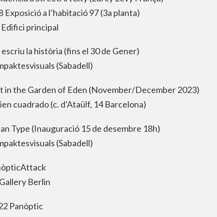
 Exposició a l’habitació 97 (3a planta)
Edifici principal
escriu la història (fins el 30 de Gener)
mpaktesvisuals (Sabadell)
t in the Garden of Eden (November/December 2023)
ien cuadrado (c. d’Ataülf, 14 Barcelona)
an Type (Inauguració 15 de desembre 18h)
mpaktesvisuals (Sabadell)
òpticAttack
allery Berlin
22 Panòptic