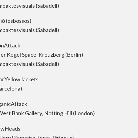
mpaktesvisuals (Sabadell)
ió (esbossos)
mpaktesvisuals (Sabadell)
onAttack
Der Kegel Space, Kreuzberg (Berlín)
mpaktesvisuals (Sabadell)
orYellowJackets
arcelona)
ganicAttack
est Bank Gallery, Notting Hill (London)
owHeads
lery (Baqueira Beret, Pirineus)