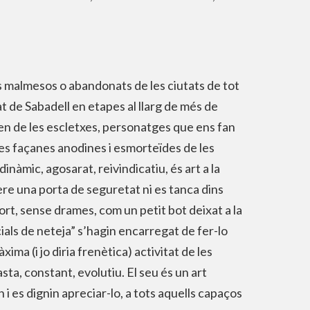
ficis malmesos o abandonats de les ciutats de tot
tat de Sabadell en etapes al llarg de més de
xen de les escletxes, personatges que ens fan
es façanes anodines i esmorteïdes de les
dinàmic, agosarat, reivindicatiu, és art a la
rere una porta de seguretat ni es tanca dins
ort, sense drames, com un petit bot deixat a la
ials de neteja” s’hagin encarregat de fer-lo
ma (i jo diria frenètica) activitat de les
sta, constant, evolutiu. El seu és un art
 i es dignin apreciar-lo, a tots aquells capaços