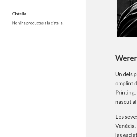
Cistella
No hi ha productes a la cistella.
Were
Un dels p
omplint d
Printing,
nascut a
Les seve
Venècia, 
les escle