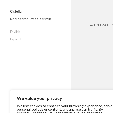
Cistella
No hi ha productes a la cistella.
← ENTRADE
English
Español
We value your privacy
We use cookies to enhance your browsing experience, serve
personalised ads or content, and analyse our traffic. By
clicking "Accept All", you consent to our use of cookies.