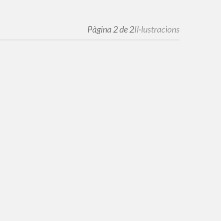
Pàgina 2 de 2
Il·lustracions
1
Robot #02
4
Flower Power