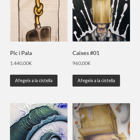
Pic i Pala
Caixes #01
1.440,00
€
960,00
€
Afegeix a la cistella
Afegeix a la cistella