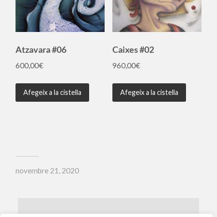
Atzavara #06
Caixes #02
600,00
€
960,00
€
Afegeix a la cistella
Afegeix a la cistella
novembre 21, 2020