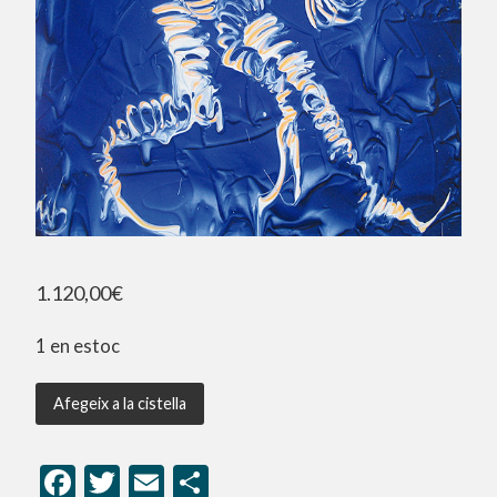
1.120,00
€
1 en estoc
Afegeix a la cistella
Facebook
Twitter
Email
Comparteix