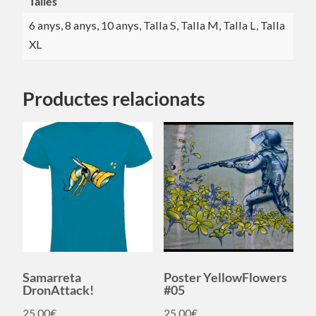
Talles
6 anys, 8 anys, 10 anys, Talla S, Talla M, Talla L, Talla
XL
Productes relacionats
Samarreta
Poster YellowFlowers
DronAttack!
#05
25,00
€
25,00
€