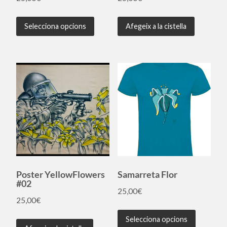
Selecciona opcions
Afegeix a la cistella
Poster YellowFlowers
Samarreta Flor
#02
25,00
€
25,00
€
Selecciona opcions