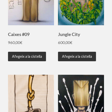
Caixes #09
Jungle City
960,00
€
600,00
€
Afegeix a la cistella
Afegeix a la cistella