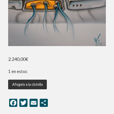
2.240,00
€
1 en estoc
Afegeix a la cistella
Facebook
Twitter
Email
Comparteix