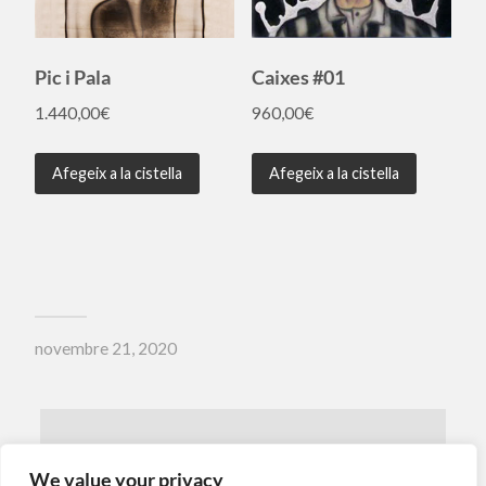
Pic i Pala
Caixes #01
1.440,00
€
960,00
€
Afegeix a la cistella
Afegeix a la cistella
novembre 21, 2020
← ENTRADA ANTERIOR
We value your privacy