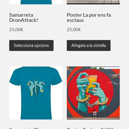
Samarreta
Poster La por ens fa
DronAttack!
esclaus
25,00
€
25,00
€
Selecciona opcions
Afegeix a la cistella