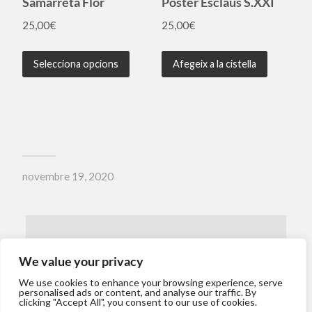
Samarreta Flor
Poster Esclaus S.XXI
25,00
€
25,00
€
Selecciona opcions
Afegeix a la cistella
novembre 19, 2020
← ENTRADA ANTERIOR
We value your privacy
We use cookies to enhance your browsing experience, serve
personalised ads or content, and analyse our traffic. By
clicking "Accept All", you consent to our use of cookies.
ENTRADA SEGÜENT →