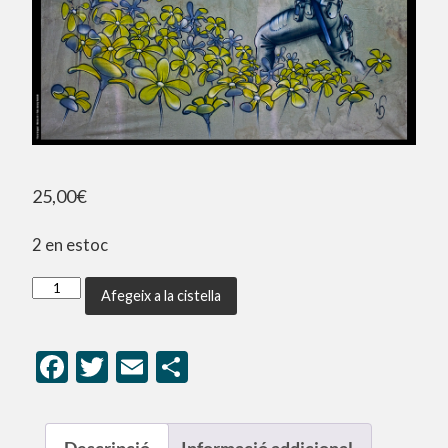
25,00
€
2 en estoc
Afegeix a la cistella
Facebook
Twitter
Email
Comparteix