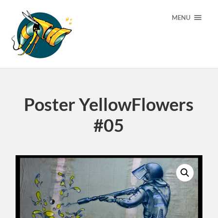
MENU
Poster YellowFlowers
#05