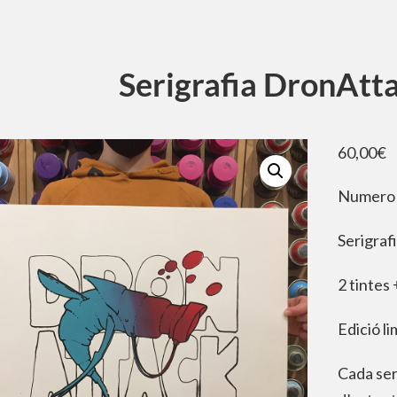
Serigrafia DronAtt
60,00
€
Numero 
Serigraf
2 tintes 
Edició l
Cada ser