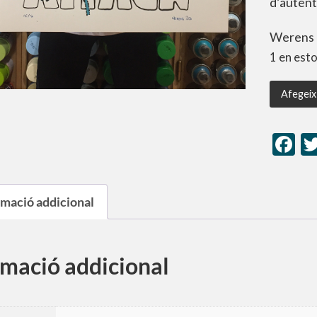
d’autenti
Werens
1 en est
Afegeix 
F
rmació addicional
rmació addicional