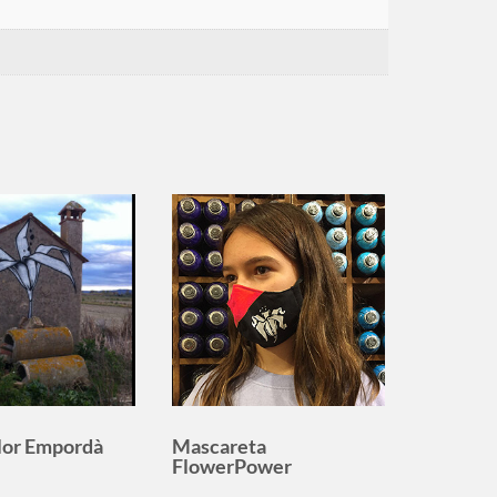
lor Empordà
Mascareta
FlowerPower