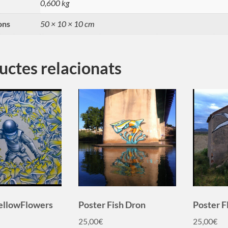
0,600 kg
ons
50 × 10 × 10 cm
uctes relacionats
ellowFlowers
Poster Fish Dron
Poster F
25,00
€
25,00
€