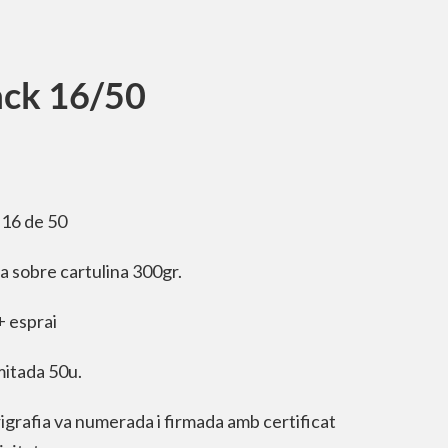
ack 16/50
16 de 50
ia sobre cartulina 300gr.
+ esprai
imitada 50u.
igrafia va numerada i firmada amb certificat