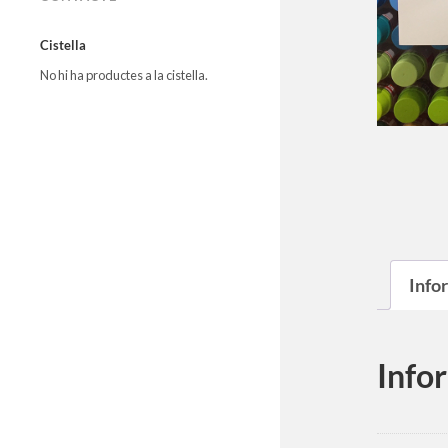
Cistella
No hi ha productes a la cistella.
Info
Info