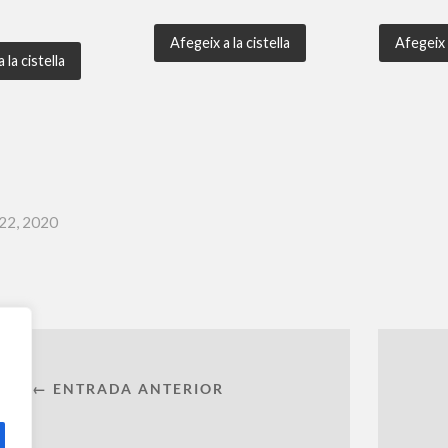
Afegeix a la cistella
Afegeix a
 la cistella
22, 2020
← ENTRADA ANTERIOR