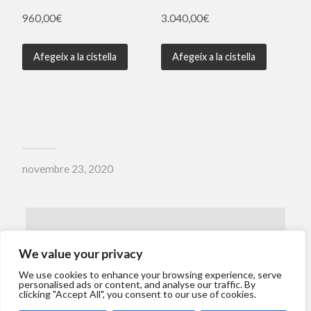
960,00
€
3.040,00
€
Afegeix a la cistella
Afegeix a la cistella
novembre 23, 2020
← ENTRADA ANTERIOR
We value your privacy
We use cookies to enhance your browsing experience, serve
personalised ads or content, and analyse our traffic. By
clicking "Accept All", you consent to our use of cookies.
ENTRADA SEGÜENT →