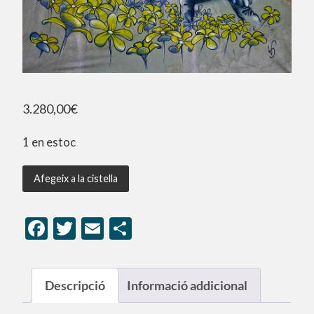
3.280,00
€
1 en estoc
Afegeix a la cistella
Facebook
Twitter
Email
Comparteix
Descripció
Informació addicional