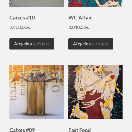
Caixes #10
WC Affair
2.400,00
€
3.040,00
€
Afegeix a la cistella
Afegeix a la cistella
Caixes #09
Fast Food